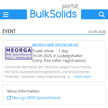
Home
Suppliers
News
Jobs
Events
Articles
EVENT
16-09-2026
MEORGA MSR-SPEZIALMESSE
Trade show · 1 day
16-09-2026 in Ludwigshafen
Entry: free (after registration)
Führende Hersteller der Branche zeigen neue Trends
der MSR-Automatisierungstechnik und präsentieren
Produkte, Systeme sowie Engineering- u.…
read more
More information
Meorga MSR-Spezialmesse