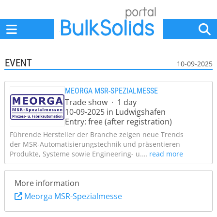
Home
Suppliers
News
Jobs
Events
Articles
EVENT
10-09-2025
MEORGA MSR-SPEZIALMESSE
Trade show · 1 day
10-09-2025 in Ludwigshafen
Entry: free (after registration)
Führende Hersteller der Branche zeigen neue Trends
der MSR-Automatisierungstechnik und präsentieren
Produkte, Systeme sowie Engineering- u.…
read more
More information
Meorga MSR-Spezialmesse